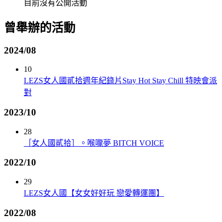
目前沒有公開活動
曾舉辦的活動
2024/08
10
LEZS女⼈國貳拾週年紀錄片Stay Hot Stay Chill 特映會派
對
2023/10
28
［女人國貳拾］。喉嚨夢 BITCH VOICE
2022/10
29
LEZS女人國【女女好好玩 戀愛轉運團】
2022/08