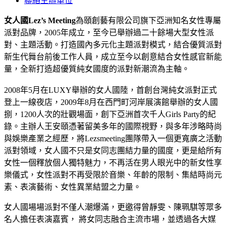
聯絡主辦單位
女人國
Lez’s Meeting
為頤創藝有限公司旗下亞洲知名女性專屬
派對品牌，2005年成立，至今已舉辦過二十餘場大型女性派
對、主題活動。打造國內多元化主題派對模式，結合優質派對
新生代舞台前後工作人員，成立至今以創意結合女性感官新能
量，全新打造超優質純女國度的派對新潮流為主軸。
2008年5月在LUXY舉辦的女人國陸，首創台灣純女派對正式
登上一線夜店，2009年8月在西門町河岸展演館舉辦的女人國
捌，1200人次的壯觀場面，創下亞洲首次千人Girls Party的紀
錄。主辦人王安頤憑著留美多年的國際視野，與多年涉略時尚
與娛樂產業之經歷，將Lezsmeeting團隊帶入一個更寬廣之活動
派對領域，女人國不只是女同志團結力量的國度，更是給所有
女性一個釋放個人獨特魅力，不再活在男人眼光中的新女性享
樂儀式，女性派對不再受限於音樂、年齡的限制、集結時尚元
素、表演藝術、女性異業結盟之力量。
女人國場場派對不僅人潮爆滿，更邀得曾靜雯、陳珮騏等眾多
名人擔任表演嘉賓， 將女同志融合主流市場，並透過各大媒