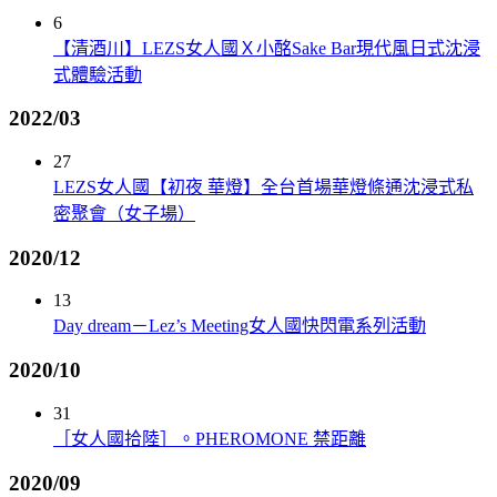
6
【清酒川】LEZS女人國Ｘ小酩Sake Bar現代風日式沈浸
式體驗活動
2022/03
27
LEZS女人國【初夜 華燈】全台首場華燈條通沈浸式私
密聚會（女子場）
2020/12
13
Day dream－Lez’s Meeting女人國快閃電系列活動
2020/10
31
［女人國拾陸］。PHEROMONE 禁距離
2020/09