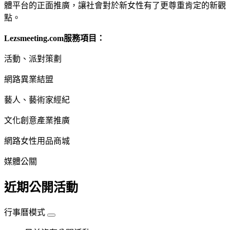
體平台的正面推廣，讓社會對於新女性有了更尊重肯定的新觀
點。
Lezsmeeting.com
服務項目：
活動、派對策劃
網路異業結盟
藝人、藝術家經紀
文化創意產業推廣
網路女性用品商城
媒體公關
近期公開活動
行事曆模式